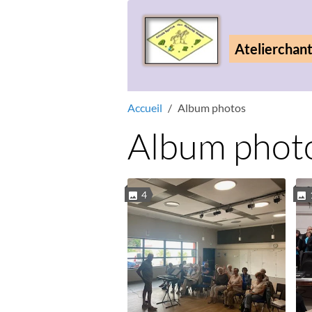
Atelierchan
Accueil
Album photos
Album phot
4