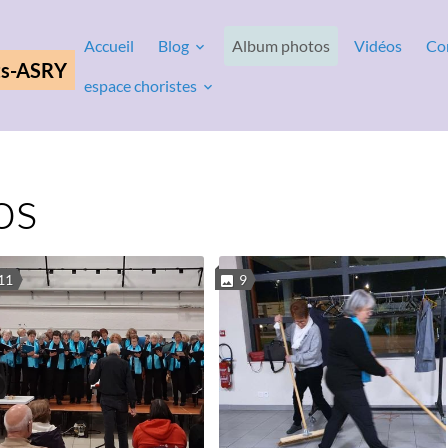
Accueil
Blog
Album photos
Vidéos
Co
ts-ASRY
espace choristes
os
11
9