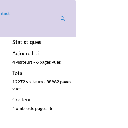
ntact
Statistiques
Aujourd'hui
4
visiteurs -
6
pages vues
Total
12272
visiteurs -
38982
pages
vues
Contenu
Nombre de pages :
6