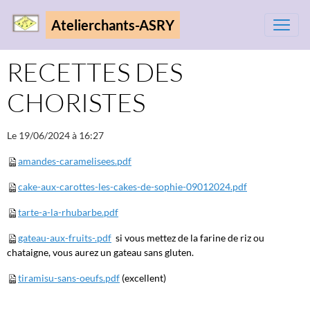
Atelierchants-ASRY
RECETTES DES
CHORISTES
Le 19/06/2024
à 16:27
amandes-caramelisees.pdf
cake-aux-carottes-les-cakes-de-sophie-09012024.pdf
tarte-a-la-rhubarbe.pdf
gateau-aux-fruits-.pdf
si vous mettez de la farine de riz ou
chataigne, vous aurez un gateau sans gluten.
tiramisu-sans-oeufs.pdf
(excellent)